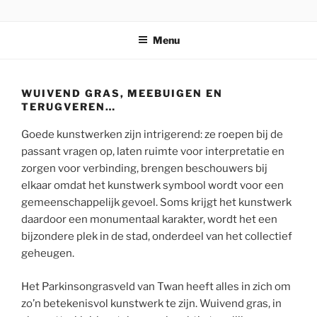
Ga
STICHTING PARKI
naar
Menu
de
inhoud
WUIVEND GRAS, MEEBUIGEN EN
TERUGVEREN…
Goede kunstwerken zijn intrigerend: ze roepen bij de
passant vragen op, laten ruimte voor interpretatie en
zorgen voor verbinding, brengen beschouwers bij
elkaar omdat het kunstwerk symbool wordt voor een
gemeenschappelijk gevoel. Soms krijgt het kunstwerk
daardoor een monumentaal karakter, wordt het een
bijzondere plek in de stad, onderdeel van het collectief
geheugen.
Het Parkinsongrasveld van Twan heeft alles in zich om
zo’n betekenisvol kunstwerk te zijn. Wuivend gras, in