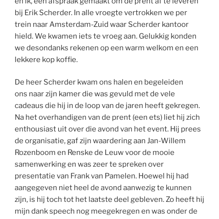
en ik, een afspraak gemaakt om de prent af te leveren
bij Erik Scherder. In alle vroegte vertrokken we per
trein naar Amsterdam-Zuid waar Scherder kantoor
hield. We kwamen iets te vroeg aan. Gelukkig konden
we desondanks rekenen op een warm welkom en een
lekkere kop koffie.
De heer Scherder kwam ons halen en begeleiden
ons naar zijn kamer die was gevuld met de vele
cadeaus die hij in de loop van de jaren heeft gekregen.
Na het overhandigen van de prent (een ets) liet hij zich
enthousiast uit over die avond van het event. Hij prees
de organisatie, gaf zijn waardering aan Jan-Willem
Rozenboom en Renske de Leuw voor de mooie
samenwerking en was zeer te spreken over
presentatie van Frank van Pamelen. Hoewel hij had
aangegeven niet heel de avond aanwezig te kunnen
zijn, is hij toch tot het laatste deel gebleven. Zo heeft hij
mijn dank speech nog meegekregen en was onder de