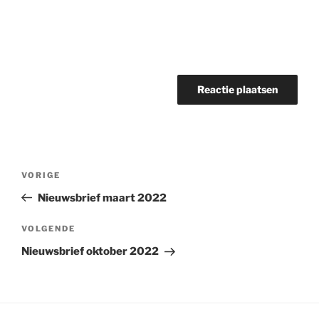
Bericht
Vorig
VORIGE
navigatie
bericht
Nieuwsbrief maart 2022
Volgend
VOLGENDE
bericht
Nieuwsbrief oktober 2022