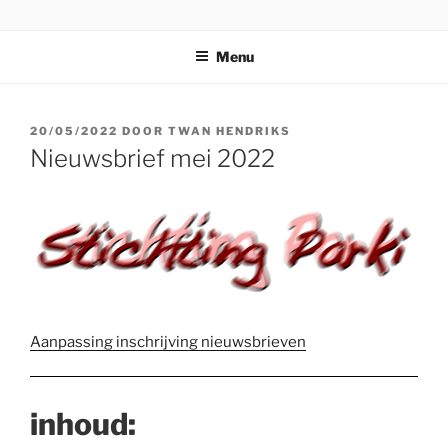
Ga
STICHTING PARKI
naar
Menu
de
inhoud
GEPLAATST
20/05/2022
DOOR
TWAN HENDRIKS
OP
Nieuwsbrief mei 2022
Aanpassing inschrijving nieuwsbrieven
inhoud: