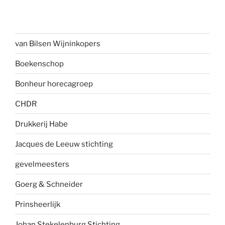
van Bilsen Wijninkopers
Boekenscho
p
Bonheur horecagroep
CHDR
Drukkerij Habe
Jacques de Leeuw stichting
gevelmees
ters
Goerg & Schneider
Prinsheerlijk
Johan Stekelenburg Stichting