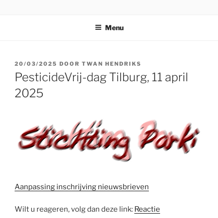
Ga
STICHTING PARKI
naar
Menu
de
inhoud
GEPLAATST
20/03/2025
DOOR
TWAN HENDRIKS
OP
PesticideVrij-dag Tilburg, 11 april
2025
Aanpassing inschrijving nieuwsbrieven
Wilt u reageren, volg dan deze link:
Reactie