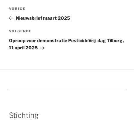
Bericht
Vorig
VORIGE
navigatie
bericht
Nieuwsbrief maart 2025
Volgend
VOLGENDE
bericht
Oproep voor demonstratie PesticideVrij-dag Tilburg,
11 april 2025
Stichting