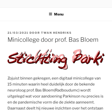
Ga
STICHTING PARKI
naar
Menu
de
inhoud
GEPLAATST
21/03/2021
DOOR
TWAN HENDRIKS
OP
Minicollege door prof. Bas Bloem
Zojuist binnen gekregen, een digitaal minicollege van
15 minuten waarin heel duidelijk door de bekende
neuroloog prof. Bas Bloem(Radboudumc) wordt
uitgelegd wat voor aandoening Parkinson nu precies is
en de pandemische vorm die de ziekte aanneemt.
Daarnaast deelt hij nieuwe inzichten over het ontstaan