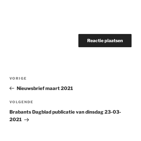
Bericht
Vorig
VORIGE
navigatie
bericht
Nieuwsbrief maart 2021
Volgend
VOLGENDE
bericht
Brabants Dagblad publicatie van dinsdag 23-03-
2021