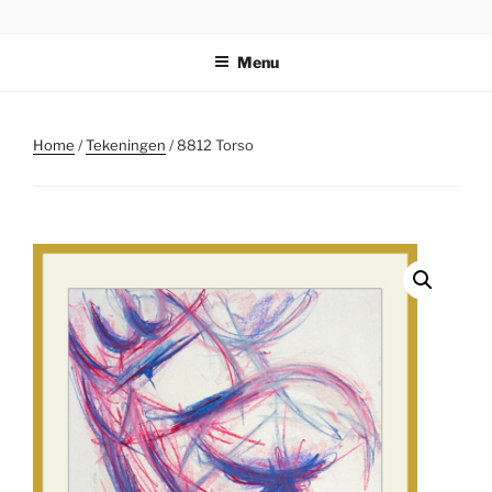
Ga
STICHTING PARKI
naar
Menu
de
inhoud
Home
/
Tekeningen
/ 8812 Torso