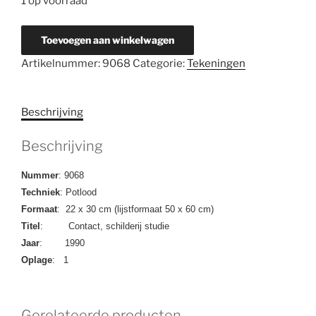
1 op voorraad
9068
Toevoegen aan winkelwagen
Contact,
Artikelnummer:
9068
Categorie:
Tekeningen
schilderij
studie
aantal
Beschrijving
Beschrijving
Nummer
: 9068
Techniek
: Potlood
Formaat
: 22 x 30 cm (lijstformaat 50 x 60 cm)
Titel
: Contact, schilderij studie
Jaar
: 1990
Oplage
: 1
Gerelateerde producten