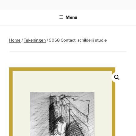
Ga
STICHTING PARKI
naar
Menu
de
inhoud
Home
/
Tekeningen
/ 9068 Contact, schilderij studie