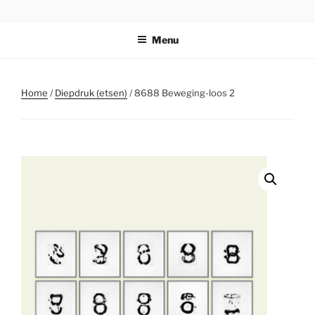
Ga
STICHTING PARKI
naar
Menu
de
inhoud
Home
/
Diepdruk (etsen)
/ 8688 Beweging-loos 2