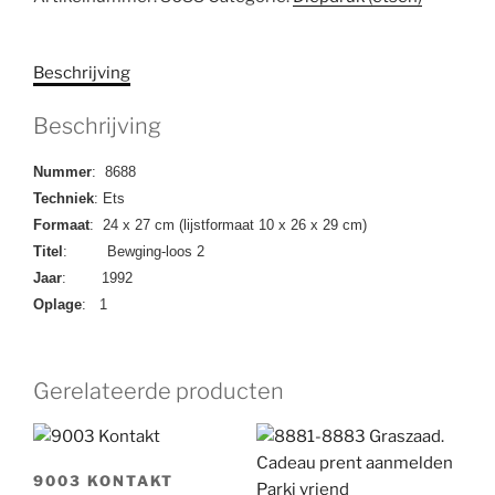
loos
2
aantal
Beschrijving
Beschrijving
Nummer
: 8688
Techniek
: Ets
Formaat
: 24 x 27 cm (lijstformaat 10 x 26 x 29 cm)
Titel
: Bewging-loos 2
Jaar
: 1992
Oplage
: 1
Gerelateerde producten
9003 KONTAKT