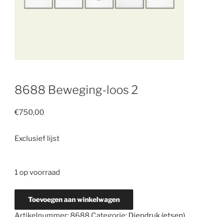
8688 Beweging-loos 2
€
750,00
Exclusief lijst
1 op voorraad
8688
Toevoegen aan winkelwagen
Beweging-
Artikelnummer:
8688
Categorie:
Diepdruk (etsen)