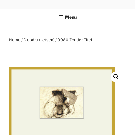
Ga
STICHTING PARKI
naar
Menu
de
inhoud
Home
/
Diepdruk (etsen)
/ 9080 Zonder Titel