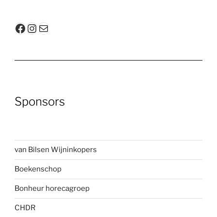
Facebook
Instagram
E-mail
Sponsors
van Bilsen Wijninkopers
Boekenscho
p
Bonheur horecagroep
CHDR