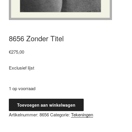
8656 Zonder Titel
€
275,00
Exclusief lijst
1 op voorraad
8656
Toevoegen aan winkelwagen
Zonder
Artikelnummer:
8656
Categorie:
Tekeningen
Titel
aantal