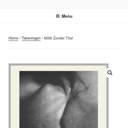
Ga
STICHTING PARKI
naar
Menu
de
inhoud
Home
/
Tekeningen
/ 8656 Zonder Titel