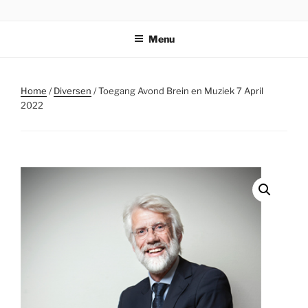
Ga
STICHTING PARKI
naar
Menu
de
inhoud
Home
/
Diversen
/ Toegang Avond Brein en Muziek 7 April
2022