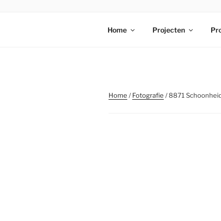
Ga
naar
STICHTING
de
Home
Projecten
Pr
inhoud
Home
/
Fotografie
/ 8871 Schoonheid