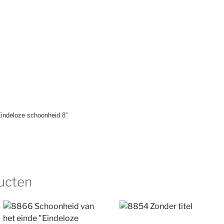
ndeloze schoonheid 8”
ucten