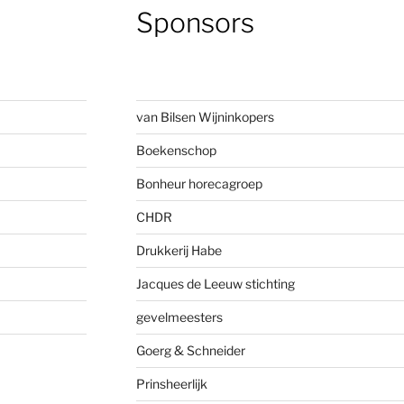
Sponsors
van Bilsen Wijninkopers
Boekenscho
p
Bonheur horecagroep
CHDR
Drukkerij Habe
Jacques de Leeuw stichting
gevelmees
ters
Goerg & Schneider
Prinsheerlijk