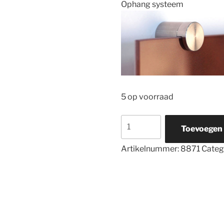
Ophang systeem
5 op voorraad
8871
Toevoegen
Schoonheid
van
Artikelnummer:
8871
Categ
het
einde
"Eindeloze
schoonheid"
aantal