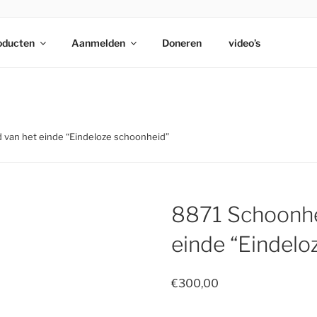
 PARKI
oducten
Aanmelden
Doneren
video’s
 van het einde “Eindeloze schoonheid”
8871 Schoonhe
einde “Eindelo
€
300,00