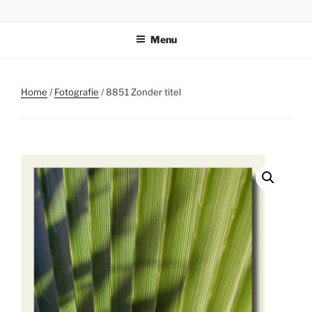
Ga
STICHTING PARKI
naar
Menu
de
inhoud
Home
/
Fotografie
/ 8851 Zonder titel