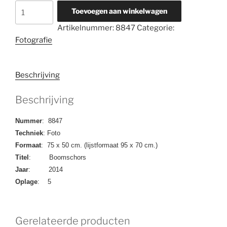
8847
Toevoegen aan winkelwagen
Zonder
Artikelnummer:
8847
Categorie:
titel
Fotografie
aantal
Beschrijving
Beschrijving
Nummer
: 8847
Techniek
: Foto
Formaat
: 75 x 50 cm. (lijstformaat 95 x 70 cm.)
Titel
: Boomschors
Jaar
: 2014
Oplage
: 5
Gerelateerde producten