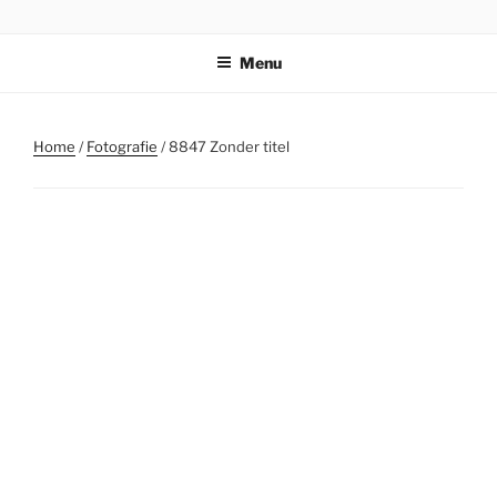
Ga
STICHTING PARKI
naar
Menu
de
inhoud
Home
/
Fotografie
/ 8847 Zonder titel