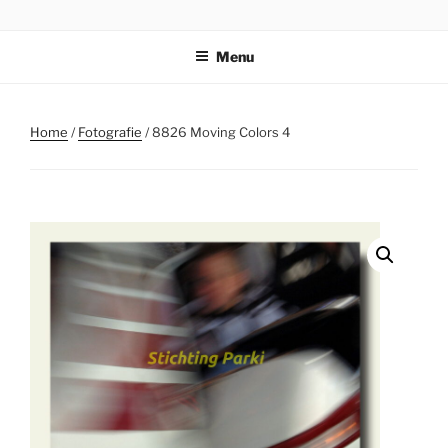
Ga
STICHTING PARKI
naar
Menu
de
inhoud
Home
/
Fotografie
/ 8826 Moving Colors 4