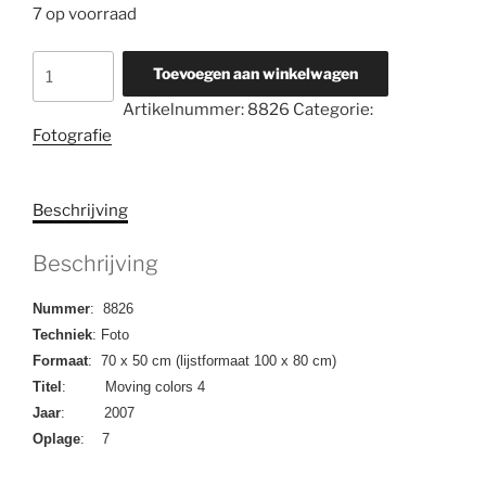
7 op voorraad
8826
Toevoegen aan winkelwagen
Moving
Artikelnummer:
8826
Categorie:
Colors
Fotografie
4
aantal
Beschrijving
Beschrijving
Nummer
: 8826
Techniek
: Foto
Formaat
: 70 x 50 cm (lijstformaat 100 x 80 cm)
Titel
: Moving colors 4
Jaar
: 2007
Oplage
: 7