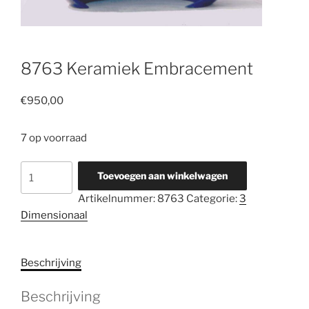
8763 Keramiek Embracement
€
950,00
7 op voorraad
8763
Toevoegen aan winkelwagen
Keramiek
Artikelnummer:
8763
Categorie:
3
Embracement
Dimensionaal
aantal
Beschrijving
Beschrijving