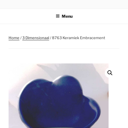
Ga
STICHTING PARKI
naar
Menu
de
inhoud
Home
/
3 Dimensionaal
/ 8763 Keramiek Embracement