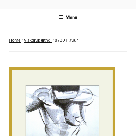
Ga
STICHTING PARKI
naar
Menu
de
inhoud
Home
/
Vlakdruk (litho)
/ 8730 Figuur