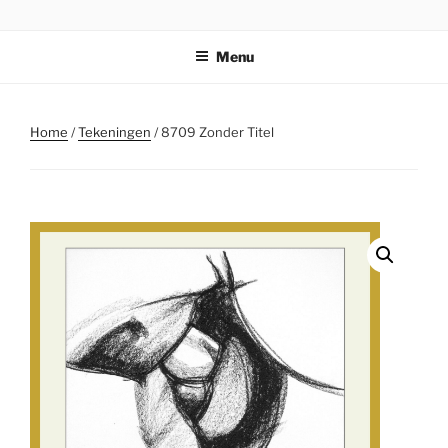
Ga
STICHTING PARKI
naar
Menu
de
inhoud
Home
/
Tekeningen
/ 8709 Zonder Titel