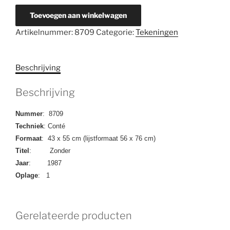
8709
Toevoegen aan winkelwagen
Zonder
Artikelnummer:
8709
Categorie:
Tekeningen
Titel
aantal
Beschrijving
Beschrijving
Nummer
: 8709
Techniek
: Conté
Formaat
: 43 x 55 cm (lijstformaat 56 x 76 cm)
Titel
: Zonder
Jaar
: 1987
Oplage
: 1
Gerelateerde producten