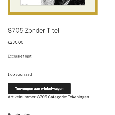
8705 Zonder Titel
€
230,00
Exclusief lijst
1 op voorraad
8705
Toevoegen aan winkelwagen
Zonder
Artikelnummer:
8705
Categorie:
Tekeningen
Titel
aantal
Beschrijving