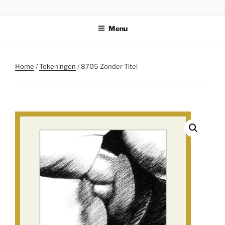
Ga
STICHTING PARKI
naar
Menu
de
inhoud
Home
/
Tekeningen
/ 8705 Zonder Titel