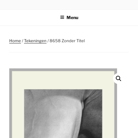
Ga
STICHTING PARKI
naar
Menu
de
inhoud
Home
/
Tekeningen
/ 8658 Zonder Titel