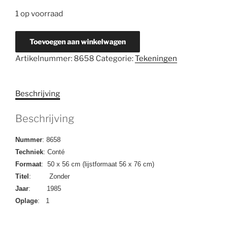
1 op voorraad
8658
Toevoegen aan winkelwagen
Zonder
Artikelnummer:
8658
Categorie:
Tekeningen
Titel
aantal
Beschrijving
Beschrijving
Nummer
: 8658
Techniek
: Conté
Formaat
: 50 x 56 cm (lijstformaat 56 x 76 cm)
Titel
: Zonder
Jaar
: 1985
Oplage
: 1