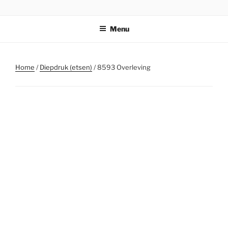
Ga
STICHTING PARKI
naar
Menu
de
inhoud
Home
/
Diepdruk (etsen)
/ 8593 Overleving