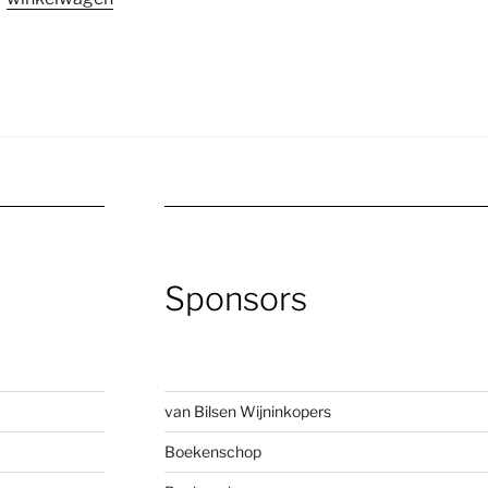
Sponsors
van Bilsen Wijninkopers
Boekenscho
p