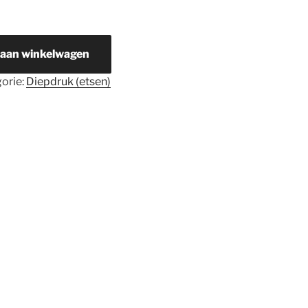
 aan winkelwagen
orie:
Diepdruk (etsen)