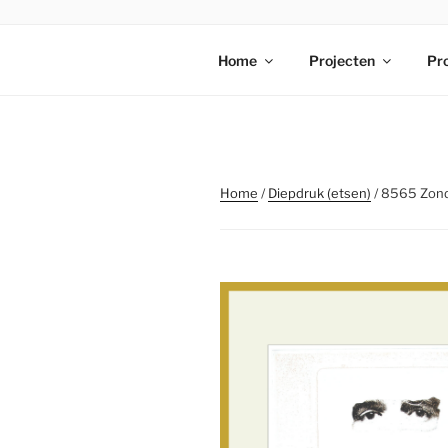
Ga
naar
STICHTING
de
Home
Projecten
Pr
inhoud
Home
/
Diepdruk (etsen)
/ 8565 Zond