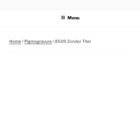
Ga
STICHTING PARKI
naar
Menu
de
inhoud
Home
/
Pigmogravure
/ 8509 Zonder Titel