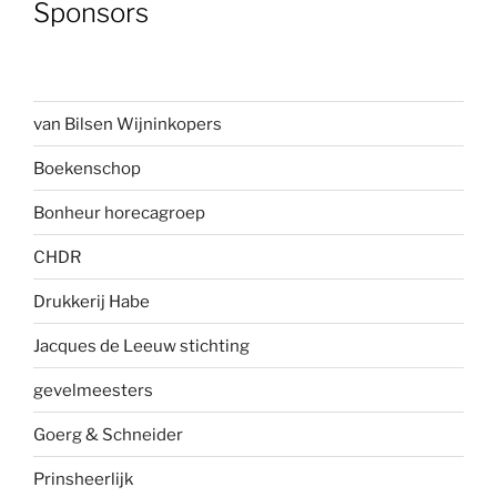
Sponsors
van Bilsen Wijninkopers
Boekenscho
p
Bonheur horecagroep
CHDR
Drukkerij Habe
Jacques de Leeuw stichting
gevelmees
ters
Goerg & Schneider
Prinsheerlijk