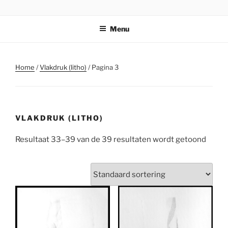
Ga
STICHTING PARKI
naar
Menu
de
inhoud
Home
/
Vlakdruk (litho)
/ Pagina 3
VLAKDRUK (LITHO)
Resultaat 33–39 van de 39 resultaten wordt getoond