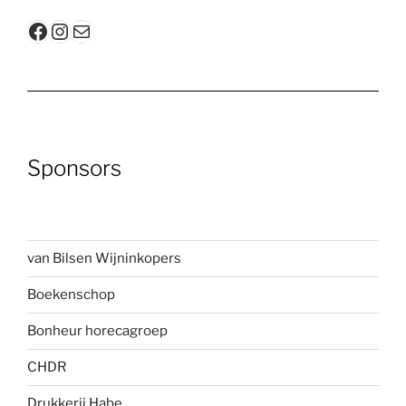
Facebook
Instagram
E-mail
Sponsors
van Bilsen Wijninkopers
Boekenscho
p
Bonheur horecagroep
CHDR
Drukkerij Habe