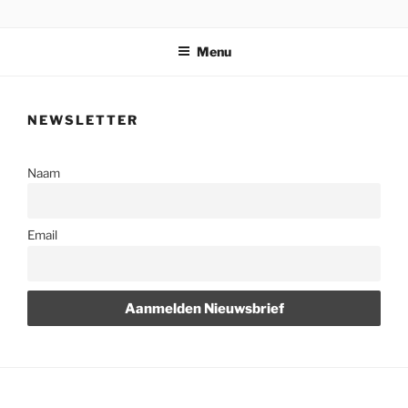
Ga
STICHTING PARKI
naar
Menu
de
inhoud
NEWSLETTER
Naam
Email