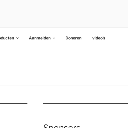
 PARKI
oducten
Aanmelden
Doneren
video’s
Sponsors