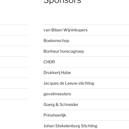
van Bilsen Wijninkopers
Boekenscho
p
Bonheur horecagroep
CHDR
Drukkerij Habe
Jacques de Leeuw stichting
gevelmees
ters
Goerg & Schneider
Prinsheerlijk
Johan Stekelenburg Stichting