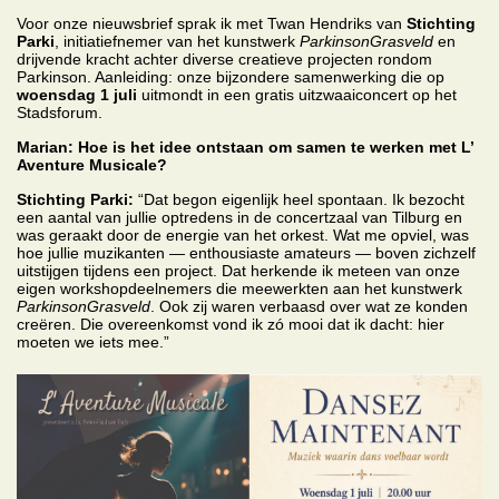
Voor onze nieuwsbrief sprak ik met Twan Hendriks van
Stichting
Parki
, initiatiefnemer van het kunstwerk
ParkinsonGrasveld
en
drijvende kracht achter diverse creatieve projecten rondom
Parkinson. Aanleiding: onze bijzondere samenwerking die op
woensdag 1 juli
uitmondt in een gratis uitzwaaiconcert op het
Stadsforum.
Marian: Hoe is het idee ontstaan om samen te werken met L’
Aventure Musicale?
Stichting Parki:
“Dat begon eigenlijk heel spontaan. Ik bezocht
een aantal van jullie optredens in de concertzaal van Tilburg en
was geraakt door de energie van het orkest. Wat me opviel, was
hoe jullie muzikanten — enthousiaste amateurs — boven zichzelf
uitstijgen tijdens een project. Dat herkende ik meteen van onze
eigen workshopdeelnemers die meewerkten aan het kunstwerk
ParkinsonGrasveld
. Ook zij waren verbaasd over wat ze konden
creëren. Die overeenkomst vond ik zó mooi dat ik dacht: hier
moeten we iets mee.”